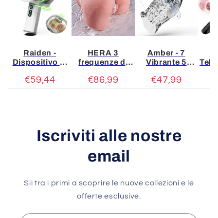
Raiden -
HERA 3
Amber - 7
Dispositivo di
frequenze di
Vibrante 5
Tele
masturbazione
aspirazione 6
spinte rotanti
Vi
€59,44
€86,99
€47,99
per pompini a
frequenze di
Pompini
P
doppia testa 7
vibrazione
Masturbatore
V
vibrazioni 5
bambole del
rotazione
sesso
telescopica
realistiche
manuale
Iscriviti alle nostre
email
Sii tra i primi a scoprire le nuove collezioni e le
offerte esclusive.