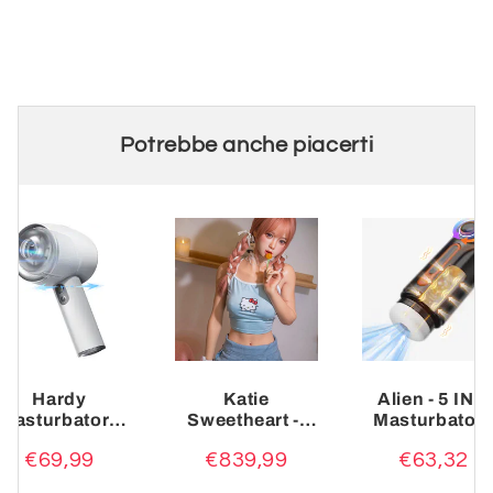
Potrebbe anche piacerti
Hardy
Katie
Alien - 5 IN 1
Masturbatore
Sweetheart --
Masturbator
Cup portatile
155CM
Cup High-Tec
€69,99
€839,99
€63,32
con due
bambola
Suzione+Tele
estremità
fashion
copico+Risca