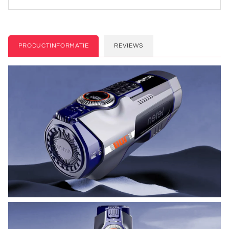
aperte 3
sognante e
amento
Telescopica
carina, che ti
porta nel
mondo delle
ragazze
PRODUCTINFORMATIE
REVIEWS
innocenti 33KG