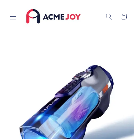
Vai
direttamente
ai contenuti
Carrello
Passa alle
informazioni
sul prodotto