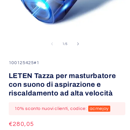
Apri
contenuti
su
1
/
5
multimediali
1
in
finestra
SKU:
100125425#1
modale
LETEN Tazza per masturbatore
con suono di aspirazione e
riscaldamento ad alta velocità
10% sconto nuovi clienti, codice:
acmejoy
Prezzo
€280,05