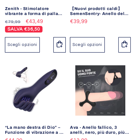
o
Zenith - Stimolatore
【Nuovi prodotti caldi】
n
vibrante a forma di palla
SemenSentry- Anello del
con anelli per il pene
pene efficiente a
Prezzo
Prezzo
€43,49
Prezzo
€39,99
€79,99
e
vibrazione con 9 frequenze
di
scontato
di
SALVA €36,50
listino
listino
:
Scegli opzioni
Scegli opzioni
“La mano destra di Dio” –
Ava - Anello fallico, 3
Funzione di vibrazione a 9
anelli, nero, più duro, più
frequenze, design
lungo, più grande S-HANDE