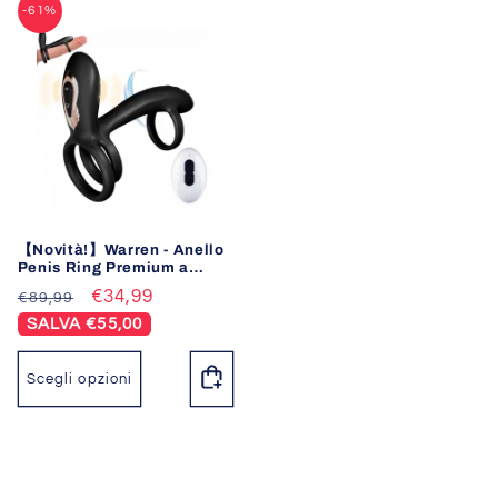
-61%
【Novità!】Warren - Anello
Penis Ring Premium a
Doppio Anello con 10
Prezzo
Prezzo
€34,99
€89,99
Rotazioni + 10 Vibrazioni
di
scontato
SALVA €55,00
listino
Scegli opzioni