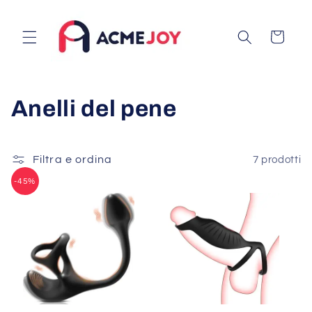
Vai
direttamente
ai contenuti
Carrello
C
Anelli del pene
o
l
Filtra e ordina
7 prodotti
-45%
l
e
z
i