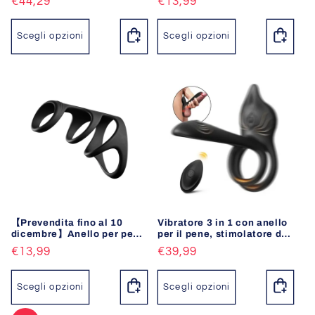
Prezzo
€44,29
Prezzo
€13,99
simulato, adatta per utenti
con pene di grandi
di
di
dimensioni
listino
listino
Scegli opzioni
Scegli opzioni
【Prevendita fino al 10
Vibratore 3 in 1 con anello
dicembre】Anello per pene
per il pene, stimolatore del
quadruplo a lunga durata
punto G e del clitoride con
Prezzo
€13,99
Prezzo
€39,99
10 vibrazioni, vibratore per
coppie con erezione
di
di
listino
listino
Scegli opzioni
Scegli opzioni