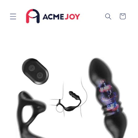
Vai
direttamente
ai contenuti
Carrello
Passa alle
informazioni
sul prodotto