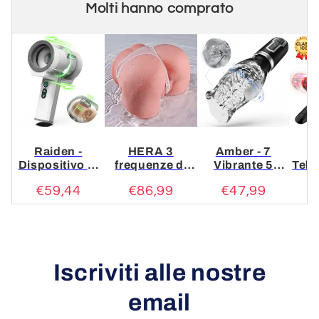
Molti hanno comprato
Raiden -
HERA 3
Amber - 7
Dispositivo di
frequenze di
Vibrante 5
Tele
masturbazione
aspirazione 6
spinte rotanti
Vi
€59,44
€86,99
€47,99
per pompini a
frequenze di
Pompini
P
doppia testa 7
vibrazione
Masturbatore
V
vibrazioni 5
bambole del
rotazione
sesso
telescopica
realistiche
manuale
Iscriviti alle nostre
email