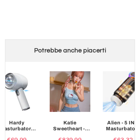
Potrebbe anche piacerti
Hardy
Katie
Alien - 5 IN 1
Masturbatore
Sweetheart --
Masturbator
Cup portatile
155CM
Cup High-Tec