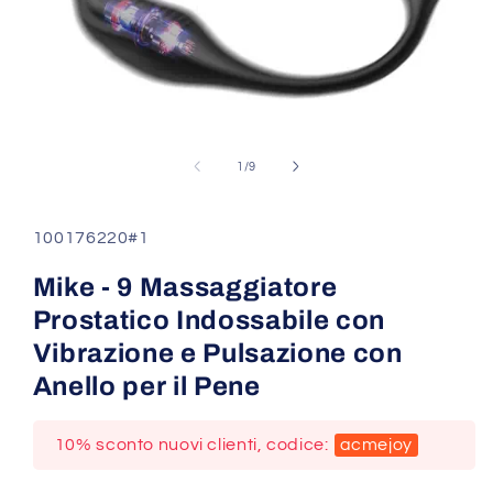
Apri
contenuti
su
1
/
9
multimediali
1
in
finestra
SKU:
100176220#1
modale
Mike - 9 Massaggiatore
Prostatico Indossabile con
Vibrazione e Pulsazione con
Anello per il Pene
10% sconto nuovi clienti, codice:
acmejoy