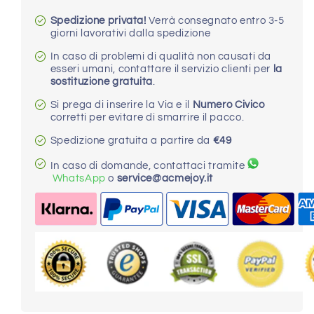
Pulsazione
Pulsazione
Spedizione privata!
Verrà consegnato entro 3-5
con
con
giorni lavorativi dalla spedizione
Anello
Anello
per
per
In caso di problemi di qualità non causati da
il
il
esseri umani, contattare il servizio clienti per
la
sostituzione gratuita
.
Pene
Pene
Si prega di inserire la Via e il
Numero Civico
corretti per evitare di smarrire il pacco.
Spedizione gratuita a partire da
€49
In caso di domande, contattaci tramite
WhatsApp
o
service@acmejoy.it