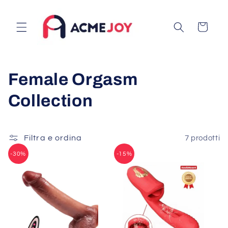
Vai
direttamente
ai contenuti
Carrello
C
Female Orgasm
o
Collection
l
l
Filtra e ordina
7 prodotti
-30%
-15%
e
z
i