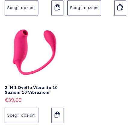
di
di
listino
listino
Scegli opzioni
Scegli opzioni
2 IN 1 Ovetto Vibrante 10
Suzioni 10 Vibrazioni
Prezzo
€39,99
di
listino
Scegli opzioni