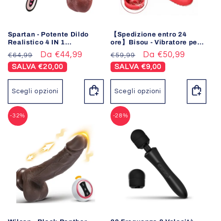
o
n
Spartan - Potente Dildo
【Spedizione entro 24
e
Realistico 4 IN 1
ore】Bisou - Vibratore per
Telescopica Vibrazione
il punto G con funzione di
Prezzo
Prezzo
Da €44,99
Prezzo
Prezzo
Da €50,99
€64,99
€59,99
:
Termostato 22CM
leccata di lingua e lingua
vibrante
di
scontato
di
scontato
SALVA €20,00
SALVA €9,00
listino
listino
Scegli opzioni
Scegli opzioni
-32%
-28%