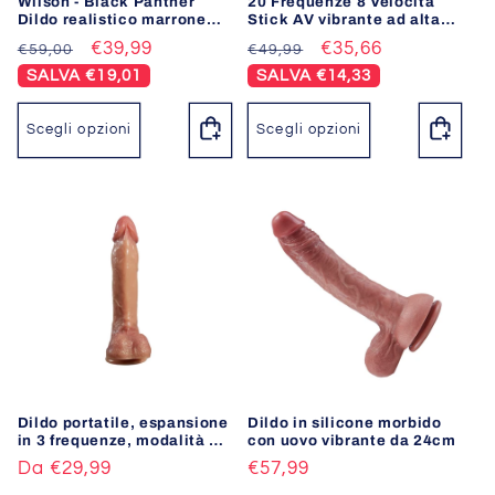
Wilson - Black Panther
20 Frequenze 8 Velocità
Dildo realistico marrone
Stick AV vibrante ad alta
scuro 5 modalità
frequenza a testa grande
Prezzo
Prezzo
€39,99
Prezzo
Prezzo
€35,66
€59,00
€49,99
telescopiche 10 modalità
Vibrazioni Fondlove
di
scontato
di
scontato
SALVA €19,01
SALVA €14,33
listino
listino
Scegli opzioni
Scegli opzioni
Dildo portatile, espansione
Dildo in silicone morbido
in 3 frequenze, modalità di
con uovo vibrante da 24cm
vibrazione multiple, dildo
Prezzo
Da €29,99
Prezzo
€57,99
riscaldato